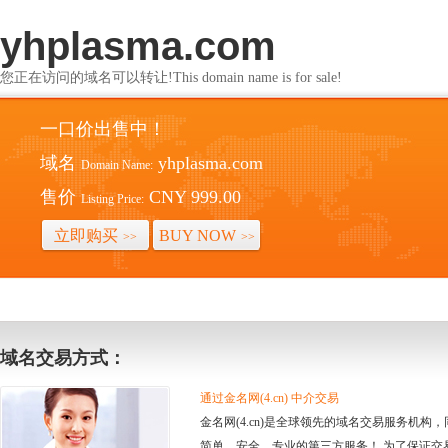
yhplasma.com
您正在访问的域名可以转让!This domain name is for sale!
一口价出售中！
域名
yhplasma.com
Domain Name:
售价
CNY 999.00
Listing Price:
立即购买
BUY NOW
>>
>>
域名交易方式：
通过金名网(4.cn) 中介交易
金名网(4.cn)是全球领先的域名交易服务机
简单、安全、专业的第三方服务！ 为了保证交