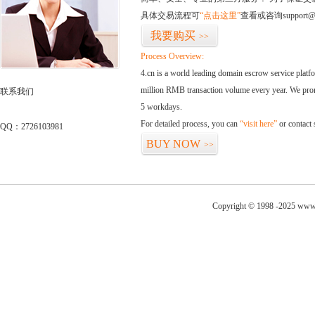
具体交易流程可
“点击这里”
查看或咨询support@
我要购买
>>
Process Overview:
4.cn is a world leading domain escrow service plat
million RMB transaction volume every year. We promi
联系我们
5 workdays.
For detailed process, you can
“visit here”
or contact
QQ：2726103981
BUY NOW
>>
Copyright © 1998 -2025 www.